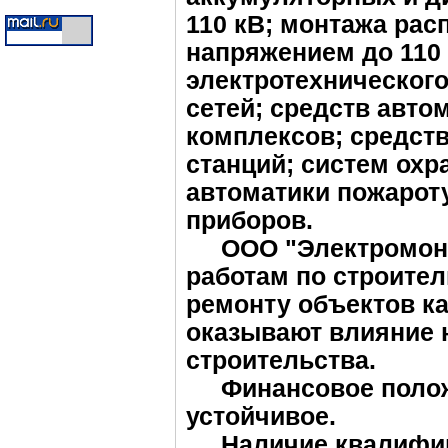
110 кВ; монтажа рас
напряжением до 110
электротехническог
сетей; средств авт
комплексов; средст
станций; систем охр
автоматики пожарот
приборов.
ООО "Электромонтаж
работам по строител
ремонту объектов ка
оказывают влияние 
строительства.
Финансовое полож
устойчивое.
Наличие квалифици