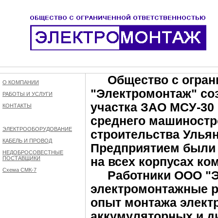
Общество с ограни
О КОМПАНИИ
"Электромонтаж" соз
РАБОТЫ И УСЛУГИ
участка ЗАО МСУ-30
КОНТАКТЫ
среднего машиностр
ЭЛЕКТРООБОРУДОВАНИЕ
строительства Ульян
КАБЕЛЬ И ПРОВОД
Предприятием были
НЕДОБРОСОВЕСТНЫЕ
ПОСТАВЩИКИ
на всех корпусах ко
Схема СМК-7
Работники ООО "Э
электромонтажные р
опыт монтажа элект
аккумуляторных и д